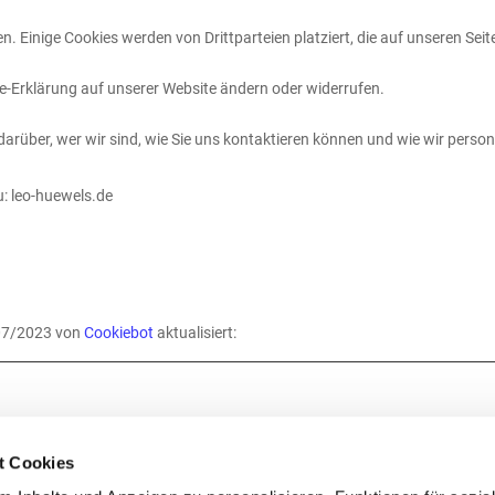
. Einige Cookies werden von Drittparteien platziert, die auf unseren Seit
kie-Erklärung auf unserer Website ändern oder widerrufen.
 darüber, wer wir sind, wie Sie uns kontaktieren können und wie wir pers
u: leo-huewels.de
/07/2023 von
Cookiebot
aktualisiert:
nutzbar zu machen, indem sie Grundfunktionen wie Seitennavigation und Z
 nicht richtig funktionieren.
t Cookies