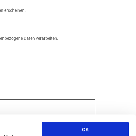
en erscheinen.
onenbezogene Daten verarbeiten.
ugriff auf sichere Bereiche der Webseite
OK